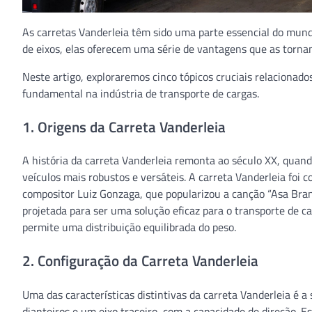
As carretas Vanderleia têm sido uma parte essencial do mund
de eixos, elas oferecem uma série de vantagens que as torna
Neste artigo, exploraremos cinco tópicos cruciais relacionado
fundamental na indústria de transporte de cargas.
1. Origens da Carreta Vanderleia
A história da carreta Vanderleia remonta ao século XX, quand
veículos mais robustos e versáteis. A carreta Vanderleia fo
compositor Luiz Gonzaga, que popularizou a canção “Asa Branc
projetada para ser uma solução eficaz para o transporte de c
permite uma distribuição equilibrada do peso.
2. Configuração da Carreta Vanderleia
Uma das características distintivas da carreta Vanderleia é a 
dianteiros e um eixo traseiro, com a capacidade de direção. 