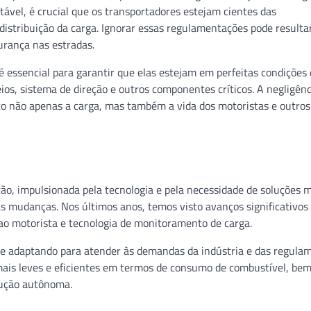
ntável, é crucial que os transportadores estejam cientes das
distribuição da carga. Ignorar essas regulamentações pode result
urança nas estradas.
 essencial para garantir que elas estejam em perfeitas condições
eios, sistema de direção e outros componentes críticos. A negligên
co não apenas a carga, mas também a vida dos motoristas e outros
ão, impulsionada pela tecnologia e pela necessidade de soluções 
as mudanças. Nos últimos anos, temos visto avanços significativo
 ao motorista e tecnologia de monitoramento de carga.
 se adaptando para atender às demandas da indústria e das regula
 mais leves e eficientes em termos de consumo de combustível, be
dução autônoma.