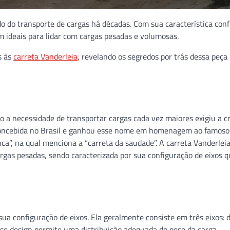
o do transporte de cargas há décadas. Com sua característica con
m ideais para lidar com cargas pesadas e volumosas.
s às
carreta Vanderleia
, revelando os segredos por trás dessa peça
o a necessidade de transportar cargas cada vez maiores exigiu a c
i concebida no Brasil e ganhou esse nome em homenagem ao famoso
a”, na qual menciona a “carreta da saudade”. A carreta Vanderleia
argas pesadas, sendo caracterizada por sua configuração de eixos 
sua configuração de eixos. Ela geralmente consiste em três eixos: d
Esse design permite uma distribuição adequada do peso da carga,