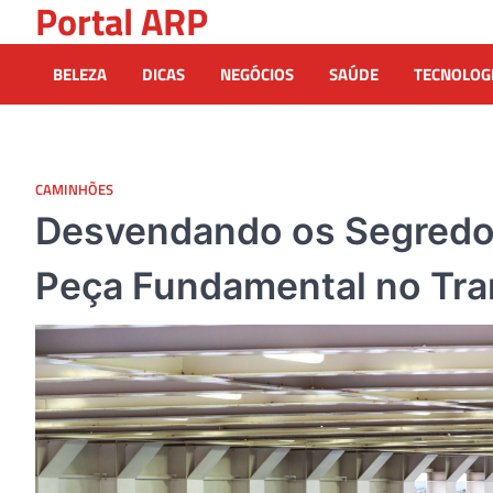
Portal ARP
Skip
to
content
BELEZA
DICAS
NEGÓCIOS
SAÚDE
TECNOLOG
CAMINHÕES
Desvendando os Segredos
Peça Fundamental no Tra