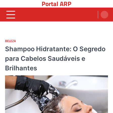
Portal ARP
Skip
to
content
BELEZA
Shampoo Hidratante: O Segredo
para Cabelos Saudáveis e
Brilhantes