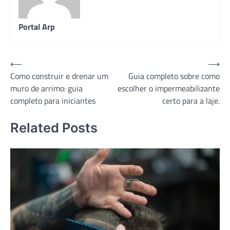
Portal Arp
Navegação
⟵
⟶
Como construir e drenar um
Guia completo sobre como
de
muro de arrimo: guia
escolher o impermeabilizante
Post
completo para iniciantes
certo para a laje.
Related Posts