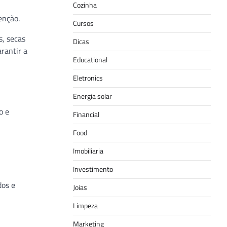
Cozinha
enção.
Cursos
s, secas
Dicas
rantir a
Educational
Eletronics
Energia solar
o e
Financial
Food
Imobiliaria
Investimento
dos e
Joias
Limpeza
Marketing