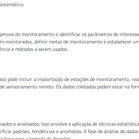
istemático:
etivos do monitoramento e identificar os parâmetros de interesse.
rem monitorados, definir metas de monitoramento e estabelecer um
ência e métodos a serem usados.
 Isso pode incluir a implantação de estações de monitoramento, rea
s de sensoriamento remoto. Os dados coletados podem estar na for
dos ​​e analisados. Isso envolve a aplicação de técnicas estatística
ficar padrões, tendências e anomalias. A fase de análise de dados
ma base para a tomada de decisões.