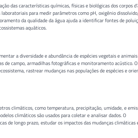
o das características químicas, físicas e biológicas dos corpos d’
 laboratoriais para medir parâmetros como pH, oxigênio dissolvido
ramento da qualidade da água ajuda a identificar fontes de poluiç
cossistemas aquáticos.
mentar a diversidade e abundância de espécies vegetais e animai
as de campo, armadilhas fotográficas e monitoramento acústico. O
ecossistema, rastrear mudanças nas populações de espécies e orie
ros climáticos, como temperatura, precipitação, umidade, e emis
odelos climáticos são usados ​​para coletar e analisar dados. O
icas de longo prazo, estudar os impactos das mudanças climáticas 