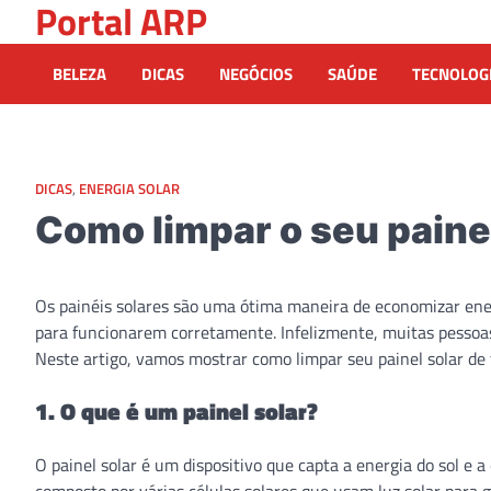
Portal ARP
Skip
to
content
BELEZA
DICAS
NEGÓCIOS
SAÚDE
TECNOLOG
DICAS
,
ENERGIA SOLAR
Como limpar o seu painel
Os painéis solares são uma ótima maneira de economizar ene
para funcionarem corretamente. Infelizmente, muitas pessoa
Neste artigo, vamos mostrar como limpar seu painel solar de 
1. O que é um painel solar?
O painel solar é um dispositivo que capta a energia do sol e 
composto por várias células solares que usam luz solar para 