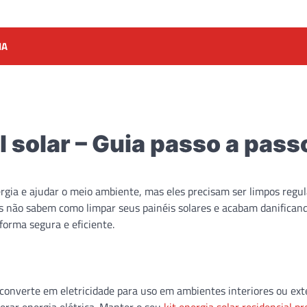
IA
 solar – Guia passo a pass
rgia e ajudar o meio ambiente, mas eles precisam ser limpos reg
s não sabem como limpar seus painéis solares e acabam danificand
forma segura e eficiente.
a converte em eletricidade para uso em ambientes interiores ou exte
gerar energia elétrica. Manter o seu
kit energia solar residencial pr